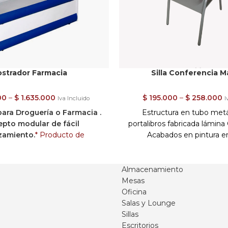
strador Farmacia
Silla Conferencia M
00
–
$
1.635.000
$
195.000
–
$
258.000
Iva Incluido
I
ara Droguería o Farmacia .
Estructura en tubo metá
pto modular de fácil
portalibros fabricada lámina 
zamiento.
* Producto de
Acabados en pintura e
 sobre pedido.
Estructura en
electrostática .
Rolled calibre 24. Entrepaños
Asiento, respaldo y mesa para
 en vidrio de 5mm reforzado
madera con acabado natural
Almacenamiento
e lámina Cold Rolled. Puerta
o brillante.
Mesas
ra todos los mostradores,
Disponible con brazo y sin 
Oficina
alineras (rodamientos) sobre
auxiliar escritura
Salas y Lounge
tica . Apoyo a piso : Fijo o con
Importante:
Sillas
Puertas en Vidrio o Espejo
Recibe este producto 
Escritorios