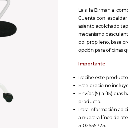
La silla Birmania co
Cuenta con espaldar e
asiento acolchado tap
mecanismo basculante
polipropileno, base c
opción para oficinas q
Importante:
Recibe este producto
Este precio no incluye
Envíos (5) a (15) días 
producto.
Para información adic
a nuestra línea de a
3102555723.