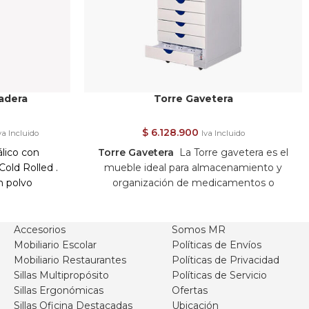
adera
Torre Gavetera
$
6.128.900
va Incluido
Iva Incluido
lico con
Torre Gavetera
La Torre gavetera es el
Cold Rolled .
mueble ideal para almacenamiento y
n polvo
organización de medicamentos o
productos en droguerías, consultorios,
 escritura en
clínicas, laboratorios y hospitales.
*Producto
 en laca mate
de fabricación sobre pedido
.
Accesorios
Somos MR
Estructura : fabricada en lámina
Cold
Mobiliario Escolar
Políticas de Envíos
brazo ( mesa
Rolled
Cal 22
con acabados en pintura
Mobiliario Restaurantes
Políticas de Privacidad
)
electrostática de alta resistencia con
Sillas Multipropósito
Políticas de Servicio
f
rentes de Gavetas en
MDF
de 19 mm y
Sillas Ergonómicas
Ofertas
armado.
pintura poliuretano.
Sillas Oficina Destacadas
Ubicación