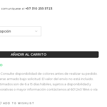
á comuníquese al
+57 310 255 5723
.
AÑADIR AL CARRITO
TO
Consulte disponibilidad de colores antes de realizar su pedido.
e armado bajo solicitud. El valor del envío no está incluido.
mados son de 6 a 15 días hábiles, sujetos a disponibilidad y
orativas o mayor información contáctenos al 601 240 1844 o vía
ADD TO WISHLIST