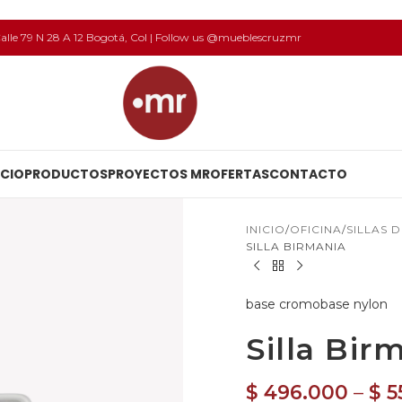
 Calle 79 N 28 A 12 Bogotá, Col | Follow us @mueblescruzmr
ICIO
PRODUCTOS
PROYECTOS MR
OFERTAS
CONTACTO
INICIO
OFICINA
SILLAS 
SILLA BIRMANIA
base cromo
base nylon
Silla Bir
$
496.000
–
$
5