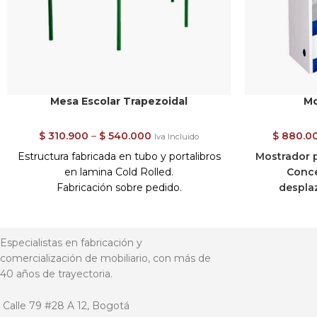
Mesa Escolar Trapezoidal
Mo
$
310.900
–
$
540.000
$
880.0
Iva Incluido
Estructura fabricada en tubo y portalibros
Mostrador p
en lamina Cold Rolled.
Conce
Fabricación sobre pedido.
despla
Acabados en pintura en polvo
fabricación
electrostática horneable de alta
lámina Cold 
resistencia.
graduables
Especialistas en fabricación y
Superficie en madera de 12mm en Triplex
con bocel d
comercialización de mobiliario, con más de
lacado y sellado.
espejo pa
40 años de trayectoria.
Dimensiones Generales : 60 cm alto x 120
montada en b
cm largo x 60 cm fondo
carrilera plás
Calle 79 #28 A 12, Bogotá
Importante:
Ruedas . 