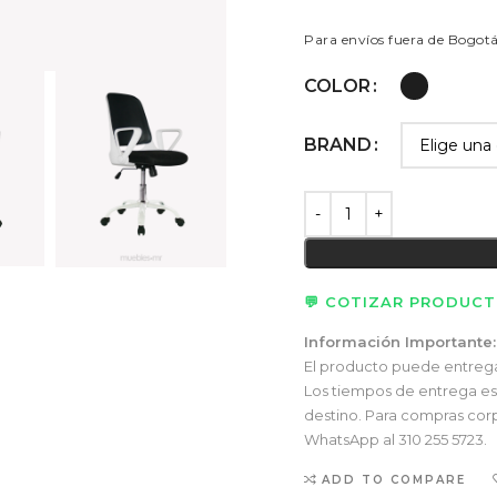
Para envíos fuera de Bogot
COLOR
BRAND
💬 COTIZAR PRODUC
Información Importante:
El producto puede entregars
Los tiempos de entrega esti
destino. Para compras corp
WhatsApp al 310 255 5723.
ADD TO COMPARE