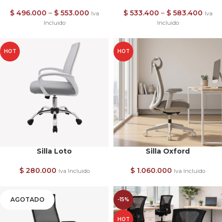
$
496.000
–
$
553.000
$
533.400
–
$
583.400
Iva
Iva
Incluido
Incluido
HOT
HOT
Silla Loto
Silla Oxford
$
280.000
$
1.060.000
Iva Incluido
Iva Incluido
AGOTADO
-15%
HOT