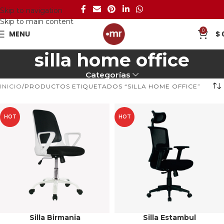
Skip to navigation
Skip to main content
0
MENU
$
silla home office
Categorías
INICIO
PRODUCTOS ETIQUETADOS “SILLA HOME OFFICE”
HOT
HOT
Silla Birmania
Silla Estambul