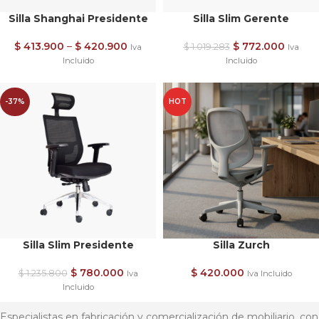
Silla Shanghai Presidente
Silla Slim Gerente
$
413.900
–
$
420.900
$
772.000
$
1.019.283
Iva
Iva
Incluido
Incluido
-37%
HOT
Silla Slim Presidente
Silla Zurch
$
780.000
$
420.000
$
1.235.800
Iva
Iva Incluido
Incluido
Especialistas en fabricación y comercialización de mobiliario, con