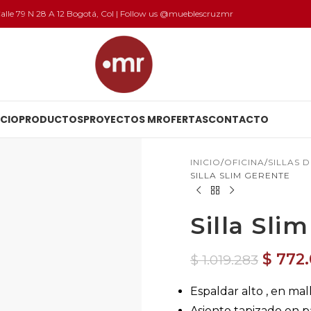
 Calle 79 N 28 A 12 Bogotá, Col | Follow us @mueblescruzmr
ICIO
PRODUCTOS
PROYECTOS MR
OFERTAS
CONTACTO
INICIO
OFICINA
SILLAS 
SILLA SLIM GERENTE
Silla Sli
$
772.
$
1.019.283
Espaldar alto , en ma
Asiento tapizado en 