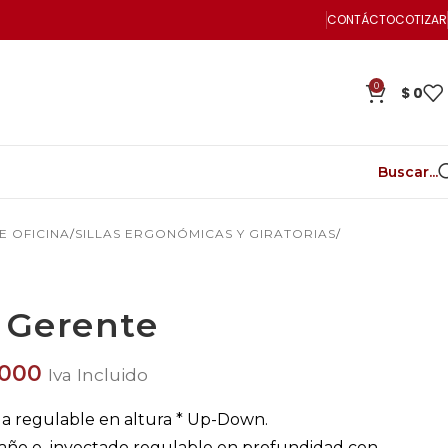
CONTÁCTO
COTIZAR
0
$
0
Buscar...
DE OFICINA
SILLAS ERGONÓMICAS Y GIRATORIAS
m Gerente
000
Iva Incluido
lla regulable en altura * Up-Down.
paño e inyectado regulable en profundidad con