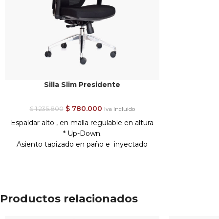
Silla Slim Presidente
$
780.000
$
1.235.800
Iva Incluido
Espaldar alto , en malla regulable en altura
* Up-Down.
Asiento tapizado en paño e inyectado
regulable en profundidad con slider.
Soporte lumbar regulable.
Brazos 3D graduables en 11 posiciones de
altura (10cm), giro y profundidad (5,5cm).
Productos relacionados
Mecanismo
Syncro
4 bloqueos antishock
– slider (sistema anti-retorno)