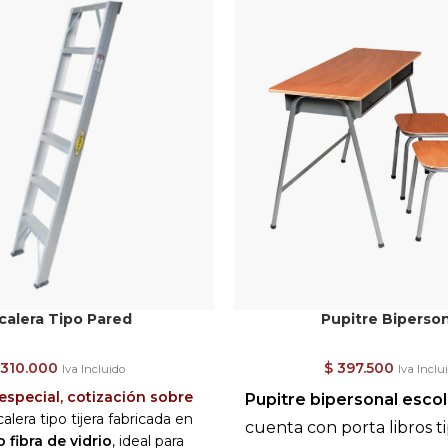
calera Tipo Pared
Pupitre Biperson
310.000
$
397.500
Iva Incluido
Iva Inclu
especial, cotización sobre
Pupitre bipersonal escola
alera tipo tijera fabricada en
cuenta con porta libros t
 fibra de vidrio
, ideal para