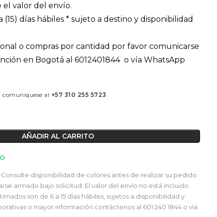
 el valor del envío.
 (15) días hábiles * sujeto a destino y disponibilidad
ional o compras por cantidad por favor comunicarse
tención en Bogotá al 6012401844 o vía WhatsApp
á comuníquese al
+57 310 255 5723
.
AÑADIR AL CARRITO
TO
Consulte disponibilidad de colores antes de realizar su pedido.
e armado bajo solicitud. El valor del envío no está incluido.
mados son de 6 a 15 días hábiles, sujetos a disponibilidad y
orativas o mayor información contáctenos al 601 240 1844 o vía