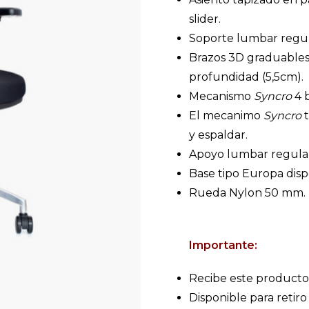
slider.
Soporte lumbar regul
Brazos 3D graduables e
profundidad (5,5cm).
Mecanismo
Syncro
4 b
El mecanimo
Syncro
t
y espaldar.
Apoyo lumbar regulab
Base tipo Europa disp
Rueda Nylon 50 mm.
Importante:
Recibe este producto
Disponible para retiro