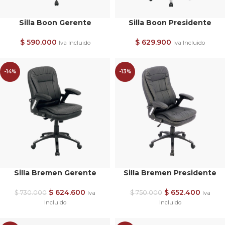
Silla Boon Gerente
Silla Boon Presidente
$
590.000
$
629.900
Iva Incluido
Iva Incluido
-14%
-13%
Silla Bremen Gerente
Silla Bremen Presidente
$
624.600
$
652.400
$
730.000
$
750.000
Iva
Iva
Incluido
Incluido