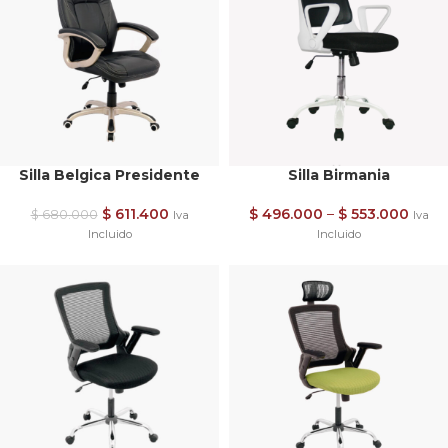
Silla Belgica Presidente
Silla Birmania
$
611.400
$
496.000
–
$
553.000
$
680.000
Iva
Iva
Incluido
Incluido