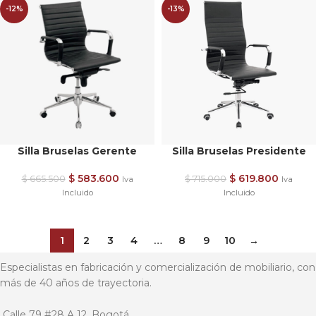
-12%
-13%
Silla Bruselas Gerente
Silla Bruselas Presidente
$
583.600
$
619.800
$
665.500
$
715.000
Iva
Iva
Incluido
Incluido
1
2
3
4
…
8
9
10
→
Especialistas en fabricación y comercialización de mobiliario, con
más de 40 años de trayectoria.
Calle 79 #28 A 12, Bogotá