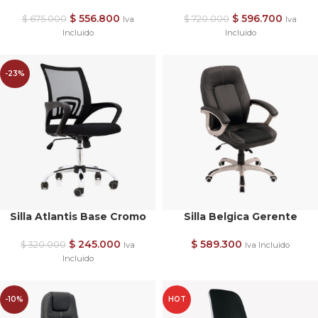
$
556.800
$
596.700
$
675.000
$
720.000
Iva
Iva
Incluido
Incluido
-23%
Silla Atlantis Base Cromo
Silla Belgica Gerente
$
245.000
$
589.300
$
320.000
Iva
Iva Incluido
Incluido
-10%
HOT