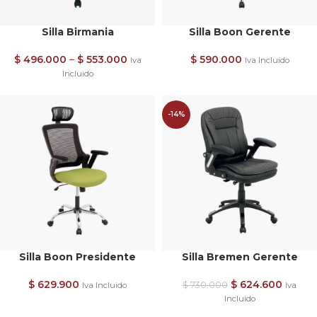
Silla Birmania
Silla Boon Gerente
$
496.000
–
$
553.000
$
590.000
Iva
Iva Incluido
Incluido
-14%
Silla Boon Presidente
Silla Bremen Gerente
$
629.900
$
624.600
$
730.000
Iva Incluido
Iva
Incluido