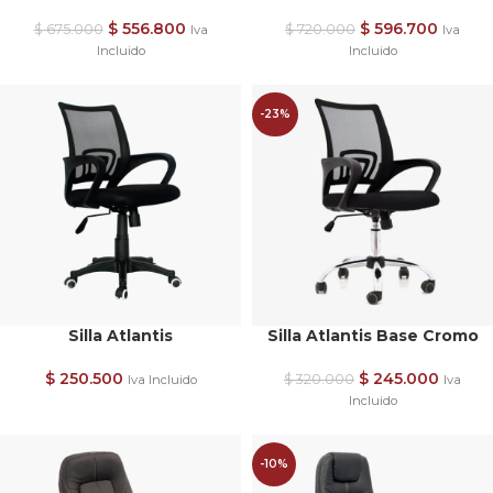
$
556.800
$
596.700
$
675.000
$
720.000
Iva
Iva
Incluido
Incluido
-23%
Silla Atlantis
Silla Atlantis Base Cromo
$
250.500
$
245.000
$
320.000
Iva Incluido
Iva
Incluido
-10%