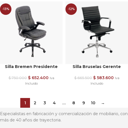
-13%
-12%
Silla Bremen Presidente
Silla Bruselas Gerente
$
652.400
$
583.600
$
750.000
$
665.500
Iva
Iva
Incluido
Incluido
1
2
3
4
…
8
9
10
→
Especialistas en fabricación y comercialización de mobiliario, con
más de 40 años de trayectoria.