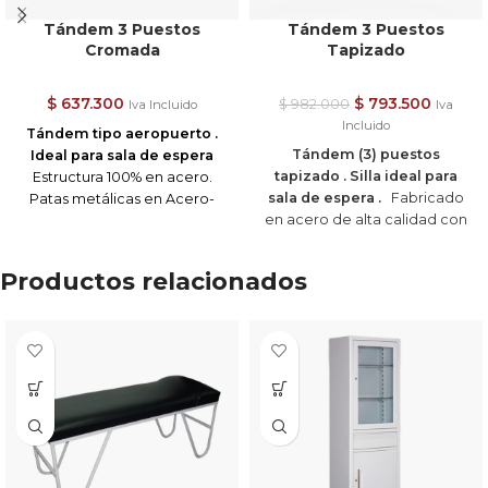
Tándem 3 Puestos
Tándem 3 Puestos
Cromada
Tapizado
$
637.300
$
793.500
$
982.000
Iva Incluido
Iva
Incluido
Tándem
tipo aeropuerto .
Tándem (3) puestos
Ideal para sala de espera
tapizado . Silla ideal para
Estructura 100% en acero.
sala de espera .
Fabricado
Patas metálicas en Acero-
en acero de alta calidad con
Cromado con niveladores.
recubrimiento de pintura
Apoyabrazos metálicos en
electrostática en polvo,
Acero Cromado.
Productos relacionados
patas, brazos y costados de
Asiento y espaldar metálico.
asiento en acero cromado.
Travesaño de acero con
Asiento y espaldar
pintura electrostática .
acolchados con espuma y
Brazos metálicos cromados
tapizados con cuero. Las
integrados a la estructura.
líneas externas son fuertes y
Colores Disponibles ( Asiento )
poderosas, mientras que las
: Negro / Gris
curvas interiores son suaves y
Patas con acabado en cromo
cómodas.
y niveladores de superficie.
Estructura:
Metálica en acero
Importante: