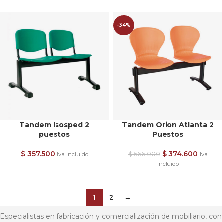
-34%
Tandem Isosped 2
Tandem Orion Atlanta 2
puestos
Puestos
$
357.500
$
374.600
$
566.000
Iva Incluido
Iva
Incluido
1
2
→
Especialistas en fabricación y comercialización de mobiliario, con