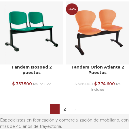
-34%
Tandem Isosped 2
Tandem Orion Atlanta 2
puestos
Puestos
$
357.500
$
374.600
$
566.000
Iva Incluido
Iva
Incluido
1
2
→
Especialistas en fabricación y comercialización de mobiliario, con
más de 40 años de trayectoria.