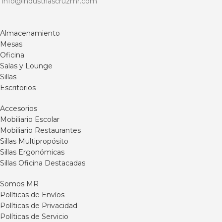
info@industriascruzmr.com
del envío .
Recibe este producto
Envíos / Entregas (6) a (15) días
armado.
hábiles * sujeto a destino y
Este precio no incluye el valor
Almacenamiento
disponibilidad de producto.
del envío .
Para información adicional o
Mesas
Envíos / Entregas (8) a (15) días
compras por cantidad por
Oficina
hábiles * sujeto a destino y
favor comunicarse a nuestra
Salas y Lounge
disponibilidad de producto.
línea de atención en Bogotá
Sillas
Para información adicional o
al 6012401844 o vía
Escritorios
compras por cantidad por
WhatsApp 3102555723.
favor comunicarse a nuestra
línea de atención en Bogotá
Accesorios
al 6012401844 o vía
Mobiliario Escolar
WhatsApp 3102555723 / 321
Mobiliario Restaurantes
2327975.
Sillas Multipropósito
Sillas Ergonómicas
Sillas Oficina Destacadas
Somos MR
Políticas de Envíos
Políticas de Privacidad
Políticas de Servicio