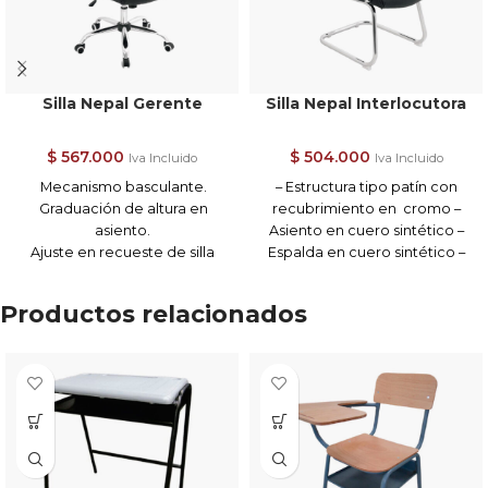
Silla Nepal Gerente
Silla Nepal Interlocutora
$
567.000
$
504.000
Iva Incluido
Iva Incluido
Mecanismo basculante.
– Estructura tipo patín con
Graduación de altura en
recubrimiento en cromo –
asiento.
Asiento en cuero sintético –
Ajuste en recueste de silla
Espalda en cuero sintético –
cuando no esta en posición
Brazo fijo
Importante:
fija.
Para efectuar su pedido por
Productos relacionados
Brazos fijos.
favor consulte previamente
Ruedas piso duro.
los tonos disponibles a través
Importante:
de nuestra línea de atención .
Recibe este producto
Para efectuar su pedido por
armado.
favor consulte previamente
Este precio no incluye el valor
los tonos disponibles a través
del envío .
de nuestra línea de atención.
Envíos / Entregas (8) a (15) días
Recibe este producto