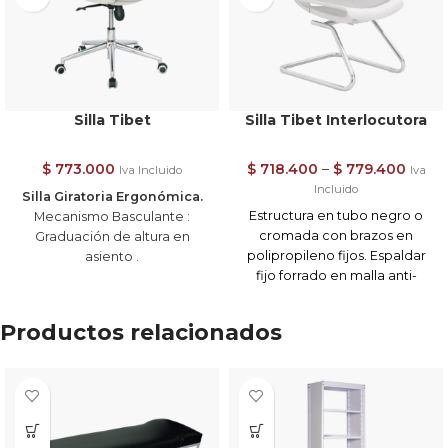
Silla Tibet
Silla Tibet Interlocutora
$
773.000
$
718.400
–
$
779.400
Iva Incluido
Iva
Incluido
Silla Giratoria Ergonómica.
Estructura en tubo negro o
Mecanismo Basculante :
cromada con brazos en
Graduación de altura en
polipropileno fijos. Espaldar
asiento .
fijo forrado en malla anti-
Graduación de altura
transpirante de alta
mediante palanca que activa
resistencia. Asiento tapizado
cilindro neumático a gas.
Productos relacionados
en malla translúcida. – Marco
Brazos: fijos en polipropileno.
blanco hielo / negro –
Asiento / Espaldar : en malla
Estructura cromo – Asiento en
nylon traslúcida .
malla poliéster gris / negra –
Ajuste en recueste de silla
Espalda en malla malla
cuando no está en posición
poliéster – Brazo fijo
fija.