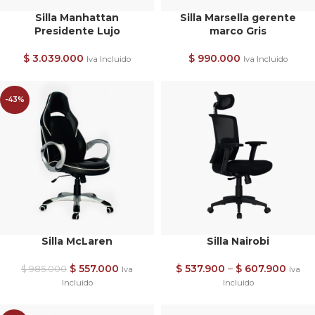
Silla Manhattan
Silla Marsella gerente
Presidente Lujo
marco Gris
$
3.039.000
$
990.000
Iva Incluido
Iva Incluido
-43%
Silla McLaren
Silla Nairobi
$
557.000
$
537.900
–
$
607.900
$
985.000
Iva
Iva
Incluido
Incluido