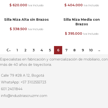
$
620.000
$
404.000
Iva Incluido
Iva Incluido
Silla Niza Alta sin Brazos
Silla Niza Media con
Brazos
$
338.500
Iva Incluido
$
395.000
Iva Incluido
←
1
2
3
4
5
6
7
8
9
10
→
Especialistas en fabricación y comercialización de mobiliario, con
más de 40 años de trayectoria.
Calle 79 #28 A 12, Bogotá
WhatsApp: +57 3102555723
601 2401844
info@industriascruzmr.com