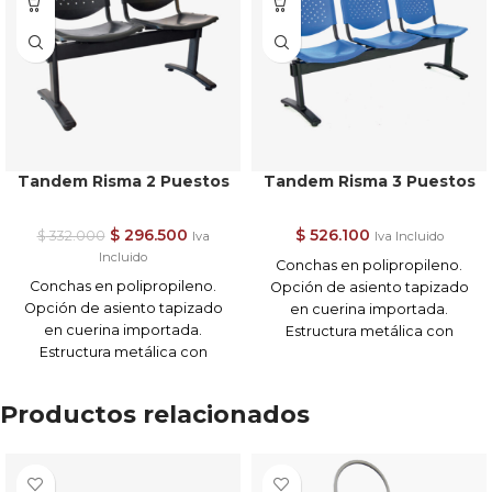
Tandem Risma 2 Puestos
Tandem Risma 3 Puestos
$
296.500
$
526.100
$
332.000
Iva
Iva Incluido
Incluido
Conchas en polipropileno.
Conchas en polipropileno.
Opción de asiento tapizado
Opción de asiento tapizado
en cuerina importada.
en cuerina importada.
Estructura metálica con
Estructura metálica con
pintura electrostática negra.
pintura electrostática negra.
Patas metálicas con
Patas metálicas con
niveladores plásticos.
Productos relacionados
niveladores plásticos.
Colores : Azul / Negro *a
Colores : Azul / Negro *a
elección, sujetó a
elección, sujetó a
disponibilidad
disponibilidad
Importante: