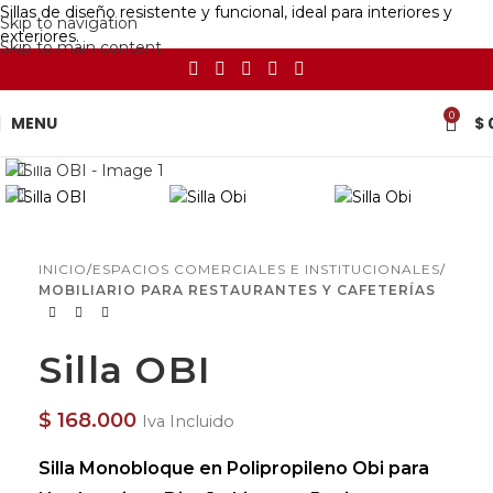
Sillas de diseño resistente y funcional, ideal para interiores y
Skip to navigation
exteriores.
Skip to main content
0
MENU
$
Click to enlarge
INICIO
ESPACIOS COMERCIALES E INSTITUCIONALES
MOBILIARIO PARA RESTAURANTES Y CAFETERÍAS
Silla OBI
$
168.000
Iva Incluido
Silla Monobloque en Polipropileno Obi para