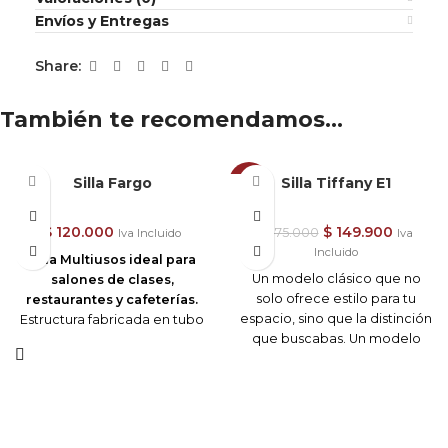
Envíos y Entregas
Share:
También te recomendamos…
Silla Fargo
Silla Tiffany E1
-14%
$
120.000
$
149.900
$
175.000
Iva Incluido
Iva
Incluido
Silla Multiusos ideal para
Un modelo clásico que no
salones de clases,
solo ofrece estilo para tu
restaurantes y cafeterías.
espacio, sino que la distinción
Estructura fabricada en tubo
que buscabas. Un modelo
redondo Cold Rolled con
versátil, que sirve tanto para
recubrimiento en pintura en
hogares, como para salones
polvo electroestática de alta
de eventos, exposiciones,
resistencia negra .
restaurantes y hogar. Su
Asiento o monoconcha
estructura completamente
fabricada en polipropileno