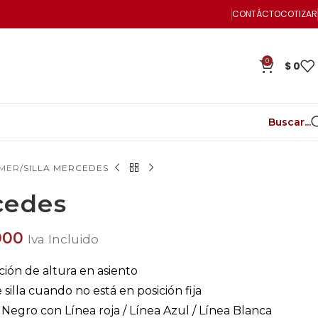
CONTÁCTO
COTIZAR
0
$
0
Buscar...
AMER
SILLA MERCEDES
cedes
000
Iva Incluido
ión de altura en asiento
silla cuando no está en posición fija
Negro con Línea roja / Línea Azul / Línea Blanca