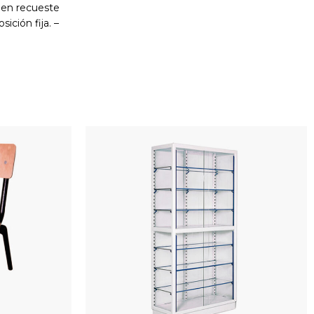
e en recueste
ición fija. –
jos.
Colores
o – Negro y
portante:
favor consulte
ibles a través
ención.
 días hábiles *
bilidad de
armado.
or del envío.
o compras por
rse a nuestra
ogotá al
atsApp