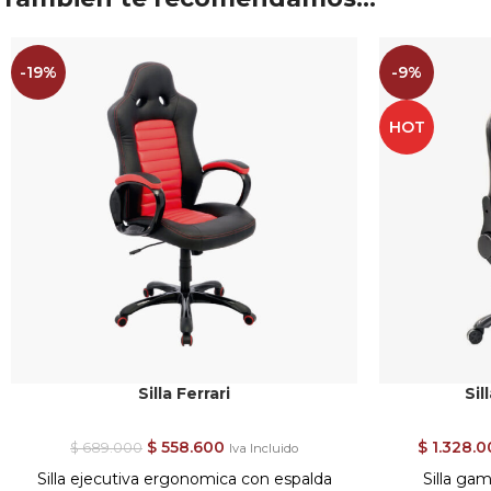
-19%
-9%
HOT
Silla Ferrari
Sil
$
558.600
$
1.328.0
$
689.000
Iva Incluido
Silla ejecutiva ergonomica con espalda
Silla ga