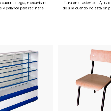
n cuerina negra, mecanismo
altura en el asiento. – Ajust
 y palanca para reclinar el
de silla cuando no esta en pos
spaldar hasta 180°.
Rueda piso duro. – Brazos fi
mbar y cojín del cabecero
disponibles:
– Negro y Roj
pizados en cuerina.
Beige – Negro y Azul
Im
s en goma PU 60 mm.
Para efectuar su pedido por 
spaldar tapizado en cuerina
previamente los tonos dispon
negra.
de nuestra línea de at
anismo basculante.
Envíos / Entregas de (5) a (15)
a reclinar el espaldar hasta
sujeto a destino y disponi
180°.
producto.
 PU, regulables en altura.
Recibe este producto 
esorio descansa pies
Este precio no incluye el val
 en nylon con acoples en
Para información adicional 
plásticos.
cantidad por favor comunica
 Generales :
Altura 127 min -
línea de atención en B
Profundidad Asiento 50 cm /
6012401844 o vía Wh
ho Espaldar 50 cm
573102555723.
s) : Negro / Azul / Rojo
Importante: