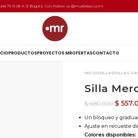
 Calle 79 N 28 A 12 Bogotá, Col | Follow us @mueblescruzmr
ICIO
PRODUCTOS
PROYECTOS MR
OFERTAS
CONTACTO
INICIO
SILLAS
SILLAS G
Silla Mer
$
557.
$
680.000
Un bloqueo y graduac
Ajuste en recueste de 
Colores disponibles: