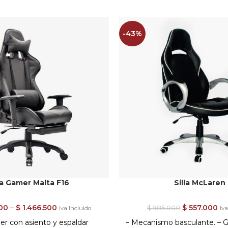
-43%
la Gamer Malta F16
Silla McLaren
00
–
$
1.466.500
$
557.000
$
985.000
Iva Incluido
Iva
mer con asiento y espaldar
– Mecanismo basculante. – G