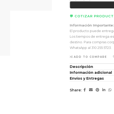
💬 COTIZAR PRODUC
Información Importante:
El producto puede entregars
Los tiempos de entrega esti
destino. Para compras corp
WhatsApp al 310 255 5723.
ADD TO COMPARE
Descripción
Información adicional
Envíos y Entregas
Share: