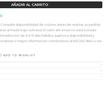
AÑADIR AL CARRITO
TO
Consulte disponibilidad de colores antes de realizar su pedido.
e armado bajo solicitud. El valor del envío no está incluido.
mados son de 6 a 15 días hábiles, sujetos a disponibilidad y
orativas o mayor información contáctenos al 601 240 1844 o vía
ADD TO WISHLIST