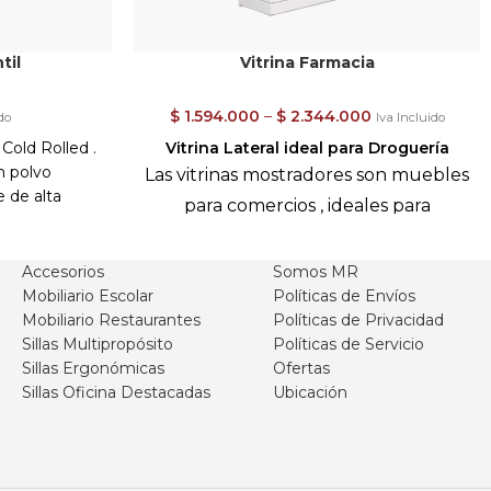
til
Vitrina Farmacia
$
1.594.000
–
$
2.344.000
do
Iva Incluido
Cold Rolled .
Vitrina Lateral ideal para
Droguería
n polvo
Las vitrinas mostradores son muebles
 de alta
para comercios , ideales para
is.
contener los productos o objetos
ricadas en
que allí se exhiben. Constan de
aca mate o
Accesorios
Somos MR
ido
Mobiliario Escolar
Políticas de Envíos
entrepaños internos en vidrio, en los
puede variar
Mobiliario Restaurantes
Políticas de Privacidad
que se pueden almacenar
ue viene de
Sillas Multipropósito
Políticas de Servicio
productos ó artículos de forma
s
Sillas Ergonómicas
Ofertas
 cms X 41cms
organizada y estética. Poseen
Sillas Oficina Destacadas
Ubicación
9 a 12 mm
laterales, frontales, entrepaños y
espaldar en lamina o vidrio
armado.
panorámico *a elección.
Estructura
r del envío .