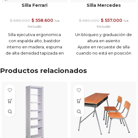
Silla Ferrari
Silla Mercedes
$
558.600
$
557.000
$
689.000
$
680.000
Iva
Iva
Incluido
Incluido
Silla ejecutiva ergonomica
Un bloqueo y graduación de
con espalda alto, bastidor
altura en asiento
interno en madera, espuma
Ajuste en recueste de silla
de alta densidad tapizada en
cuando no está en posición
pranna negra y terminación
fija
según disponibilidad y
Colores disponibles:
Negro
Productos relacionados
selección de color. –
con Línea roja / Línea Azul /
Mecanismo basculante. –
Línea Blanca
Importante:
Graduación de altura en el
Para efectuar su pedido por
asiento. – Ajuste en recueste
favor consulte previamente
de silla cuando no esta en
los tonos disponibles a través
posición fija. – Rueda piso
de nuestra línea de atención.
duro. – Brazos fijos.
Colores
Envíos / Entregas de (5) a (15)
disponibles:
– Negro y Azul –
días hábiles * sujeto a destino
Negro y Beige – Negro y Rojo
y disponibilidad de producto.
Importante:
Recibe este producto
Para efectuar su pedido por
armado.