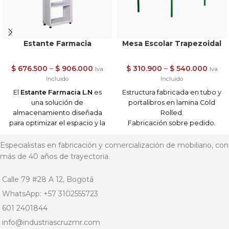
Estante Farmacia
Mesa Escolar Trapezoidal
$
676.500
–
$
906.000
$
310.900
–
$
540.000
Iva
Iva
Incluido
Incluido
El
Estante Farmacia L.N
es
Estructura fabricada en tubo y
una solución de
portalibros en lamina Cold
almacenamiento diseñada
Rolled.
para optimizar el espacio y la
Fabricación sobre pedido.
organización en farmacias,
Acabados en pintura en polvo
droguerías y
electrostática horneable de
Especialistas en fabricación y comercialización de mobiliario, con
establecimientos similares.
Su
alta resistencia.
más de 40 años de trayectoria.
estructura robusta y funcional
Superficie en madera de
permite exhibir y almacenar
12mm en Triplex lacado y
Calle 79 #28 A 12, Bogotá
productos de manera
sellado.
WhatsApp: +57 3102555723
eficiente y accesible.
Dimensiones Generales : 60
cm alto x 120 cm largo x 60
601 2401844
Características principales:
cm fondo
info@industriascruzmr.com
Construcción de alta
Importante: