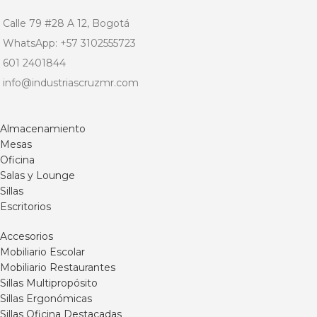
disponibilidad de producto.
Calle 79 #28 A 12, Bogotá
Para información adicional
o
compras
por cantidad por
WhatsApp: +57 3102555723
favor comunicarse a nuestra
601 2401844
línea de atención en Bogotá
info@industriascruzmr.com
al 6012401844 o vía
WhatsApp 3102555723 / 321
2327975.
Almacenamiento
Mesas
Oficina
Salas y Lounge
Sillas
Escritorios
Accesorios
Mobiliario Escolar
Mobiliario Restaurantes
Sillas Multipropósito
Sillas Ergonómicas
Sillas Oficina Destacadas