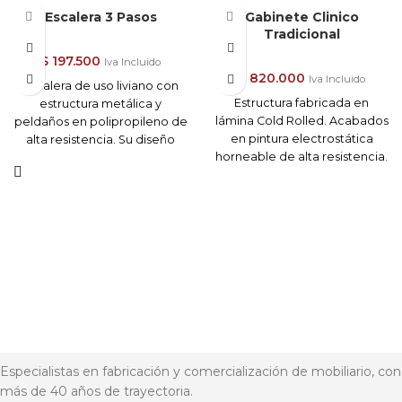
Escalera 3 Pasos
Gabinete Clinico
Tradicional
$
197.500
Iva Incluido
$
820.000
Iva Incluido
Escalera de uso liviano con
Estructura fabricada en
estructura metálica y
lámina Cold Rolled. Acabados
peldaños en polipropileno de
en pintura electrostática
alta resistencia. Su diseño
horneable de alta resistencia.
estable con cuatro apoyos
Entrepaños en vidrio, puertas
antideslizantes brinda
con marco en vidrio con
seguridad y comodidad para
bocel y manija, puerta inferior
realizar tareas en el hogar, la
en lámina y chapas de
oficina o el comercio.
seguridad. Dimensiones
Generales : 150 x 50 x 30 cm.
Importante:
Recibe este producto
armado.
Este precio no incluye el valor
del envío .
Especialistas en fabricación y comercialización de mobiliario, con
Envíos (8) a (15) días hábiles
más de 40 años de trayectoria.
*sujeto a destino y