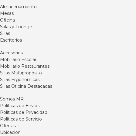
al 6012401844 o vía
línea de atención en Bogotá
Almacenamiento
WhatsApp 3102555723 / 321
al 6012401844 o vía
Mesas
2327975.
WhatsApp 3102555723.
Oficina
Salas y Lounge
Sillas
Escritorios
Accesorios
Mobiliario Escolar
Mobiliario Restaurantes
Sillas Multipropósito
Sillas Ergonómicas
Sillas Oficina Destacadas
Somos MR
Políticas de Envíos
Políticas de Privacidad
Políticas de Servicio
Ofertas
Ubicación