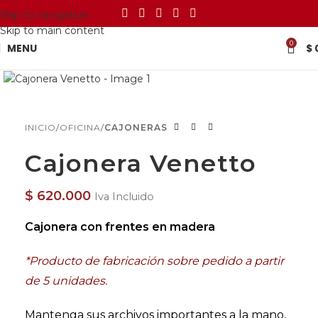
Skip to navigation
Skip to main content
0
MENU
$
Click to enlarge
INICIO
OFICINA
CAJONERAS
Cajonera Venetto
$
620.000
Iva Incluido
Cajonera con frentes en madera
*Producto de fabricación sobre pedido a partir
de 5 unidades.
Mantenga sus archivos importantes a la mano,