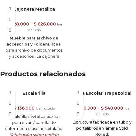
Cajonera Metálica
$
428.000
–
$
626.000
Iva
Incluido
Mueble para archivo de
accesorios y Folders.
Ideal
para archivo de documentos
y accesorios . La cajonera
cuenta con (2) cajones y (1)
gaveta con capacidad para
Productos relacionados
fólder (carpeta) colgante
tamaño oficio en posición
vertical.
Escalerilla
Mesa Escolar Trapezoidal
Elaborada en lámina Cold
Rolled con acabados
en
pintura en polvo
$
136.000
$
310.900
–
$
540.000
Iva Incluido
Iva
electrostática.
Incluido
Escalerilla metálica auxiliar
Los cajones o gavetas
Estructura fabricada en tubo y
para diván / camilla de
cuentan con correderas
full
portalibros en lamina Cold
enfermería o uso hospitalario.
extensión .
Rolled.
*fabricación sobre pedido
Cerradura tipo ombligo con