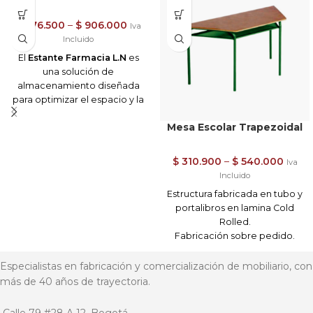
$
676.500
–
$
906.000
Iva
Incluido
El
Estante Farmacia L.N
es
una solución de
almacenamiento diseñada
para optimizar el espacio y la
organización en farmacias,
Mesa Escolar Trapezoidal
droguerías y
establecimientos similares.
Su
estructura robusta y funcional
$
310.900
–
$
540.000
Iva
permite exhibir y almacenar
Incluido
productos de manera
Estructura fabricada en tubo y
eficiente y accesible.
portalibros en lamina Cold
Características principales:
Rolled.
Fabricación sobre pedido.
Construcción de alta
Acabados en pintura en polvo
calidad:
Fabricado en lámina
electrostática horneable de
Especialistas en fabricación y comercialización de mobiliario, con
Cold Rolled con acabado en
alta resistencia.
más de 40 años de trayectoria.
pintura en polvo
Superficie en madera de
electrostática, garantizando
12mm en Triplex lacado y
durabilidad y resistencia.