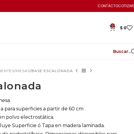
CONTÁCTO
COTIZAR
0
$
0
Buscar...
NENTES
MESAS
BASE ESCALONADA
alonada
mesa.
 para superficies a partir de 60 cm .
n polvo electrostática.
luye Superficie ó Tapa en madera laminada.
 de pedestal/base.
Dimensiones disponibles para