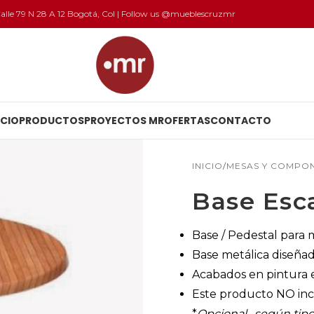
 Calle 79 N 28 A 12 Bogotá, Col | Follow us @mueblescruzmr
ICIO
PRODUCTOS
PROYECTOS MR
OFERTAS
CONTACTO
INICIO
MESAS Y COMPO
Base Esc
Base / Pedestal para 
Base metálica diseñada
Acabados en pintura e
Este producto NO inc
*
Opcional, según tipo