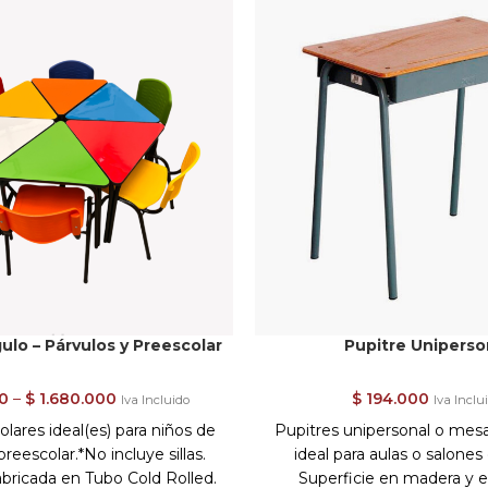
ulo – Párvulos y Preescolar
Pupitre Uniperso
0
–
$
1.680.000
$
194.000
Iva Incluido
Iva Inclu
lares ideal(es) para niños de
Pupitres unipersonal o mes
preescolar.*No incluye sillas.
ideal para aulas o salones
abricada en Tubo Cold Rolled.
Superficie en madera y e