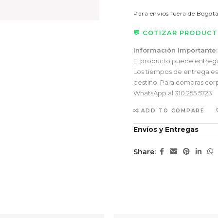
Para envíos fuera de Bogot
💬 COTIZAR PRODUC
Información Importante:
El producto puede entregars
Los tiempos de entrega esti
destino. Para compras corp
WhatsApp al 310 255 5723.
ADD TO COMPARE
Envíos y Entregas
Share: