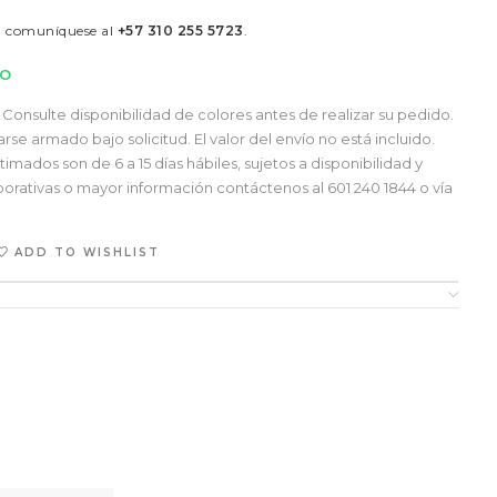
á comuníquese al
+57 310 255 5723
.
TO
Consulte disponibilidad de colores antes de realizar su pedido.
e armado bajo solicitud. El valor del envío no está incluido.
mados son de 6 a 15 días hábiles, sujetos a disponibilidad y
orativas o mayor información contáctenos al 601 240 1844 o vía
ADD TO WISHLIST