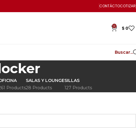
CONTÁCTO
COTIZAR
0
$
0
Buscar...
locker
OFICINA
SALAS Y LOUNGE
SILLAS
261 Products
28 Products
127 Products