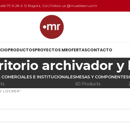
 Calle 79 N 28 A 12 Bogotá, Col | Follow us @mueblescruzmr
ICIO
PRODUCTOS
PROYECTOS MR
OFERTAS
CONTACTO
ritorio archivador y 
 COMERCIALES E INSTITUCIONALES
MESAS Y COMPONENTES
ts
60 Products
Y LOCKER”