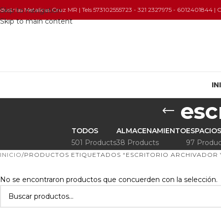
ndustrias Metalicas Cruz MR | Tels 573102555723 - 321 2327975 - 6012401844 |
Skip to navigation
Skip to main content
IN
esc
TODOS
ALMACENAMIENTO
ESPACIOS
501 Products
38 Products
97 Produc
INICIO
PRODUCTOS ETIQUETADOS “ESCRITORIO ARCHIVADOR 
No se encontraron productos que concuerden con la selección.