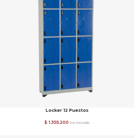
Locker 12 Puestos
$
1.355.200
Iva Incluido