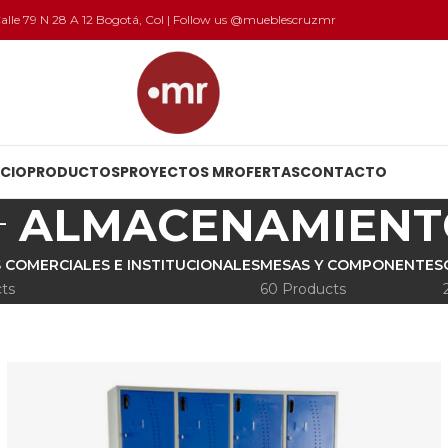
 Calle 79 N 28 A 12 Bogotá, Col | Follow us @mueblescruzmr
ICIO
PRODUCTOS
PROYECTOS MR
OFERTAS
CONTACTO
ALMACENAMIENT
 COMERCIALES E INSTITUCIONALES
MESAS Y COMPONENTES
ts
60 Products