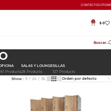
CONTÁCTO
COTIZAR
0
$
0
Buscar...
O
OFICINA
SALAS Y LOUNGE
SILLAS
261 Products
28 Products
127 Products
Show
9
24
36