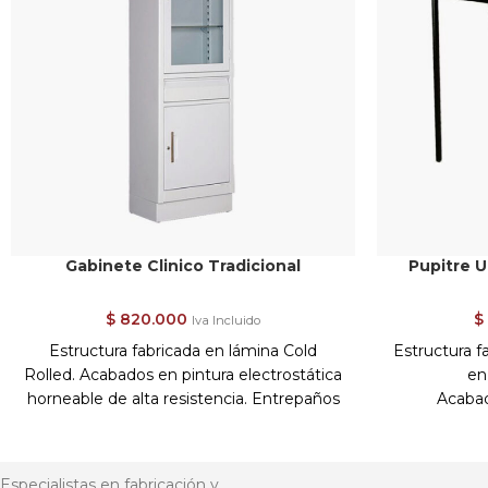
Producto personalizable.
Fabricación sobre pedido y medidas.
No incluye costos de envío.
Envíos / Entregas de (6) a (15) días
hábiles.*Sujeto a destino y disponibilidad
de producto.
Para información adicional o compras por
cantidad por favor comunicarse a nuestra
línea de atención en Bogotá al
6012401844 o vía WhatsApp
+573102555723.
Gabinete Clinico Tradicional
Pupitre U
$
820.000
$
Iva Incluido
Estructura fabricada en lámina Cold
Estructura f
Rolled. Acabados en pintura electrostática
en
horneable de alta resistencia. Entrepaños
Acabad
en vidrio, puertas con marco en vidrio con
electros
bocel y manija, puerta inferior en lámina y
Superfici
chapas de seguridad. Dimensiones
Especialistas en fabricación y