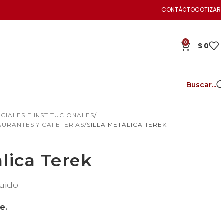
CONTÁCTO
COTIZAR
0
$
0
Buscar...
IALES E INSTITUCIONALES
AURANTES Y CAFETERÍAS
SILLA METÁLICA TEREK
álica Terek
luido
e.