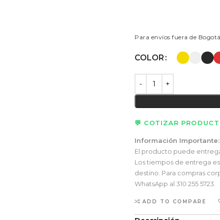
Para envíos fuera de Bogot
COLOR
💬 COTIZAR PRODUC
Información Importante:
El producto puede entregars
Los tiempos de entrega esti
destino. Para compras corp
WhatsApp al 310 255 5723.
ADD TO COMPARE