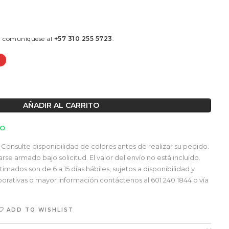
á comuníquese al
+57 310 255 5723
.
AÑADIR AL CARRITO
TO
Consulte disponibilidad de colores antes de realizar su pedido.
e armado bajo solicitud. El valor del envío no está incluido.
mados son de 6 a 15 días hábiles, sujetos a disponibilidad y
orativas o mayor información contáctenos al 601 240 1844 o vía
ADD TO WISHLIST