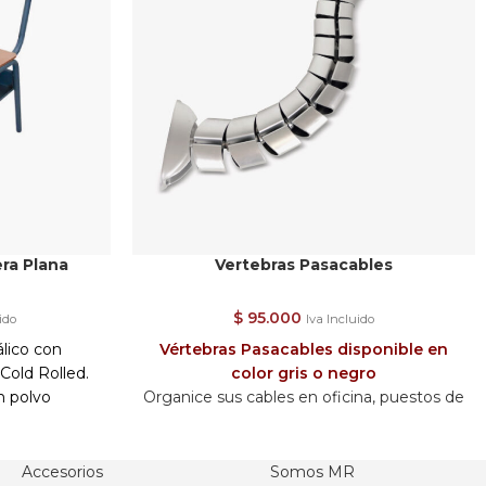
ra Plana
Vertebras Pasacables
$
95.000
ido
Iva Incluido
lico con
Vértebras
Pasacables disponible en
 Cold Rolled.
color gris o negro
n polvo
Organice sus cables en oficina, puestos de
trabajo y mesas de juntas con las
 escritura en
vértebras.
 en laca mate
Compuesto por un tubo con 14 a 18
Accesorios
Somos MR