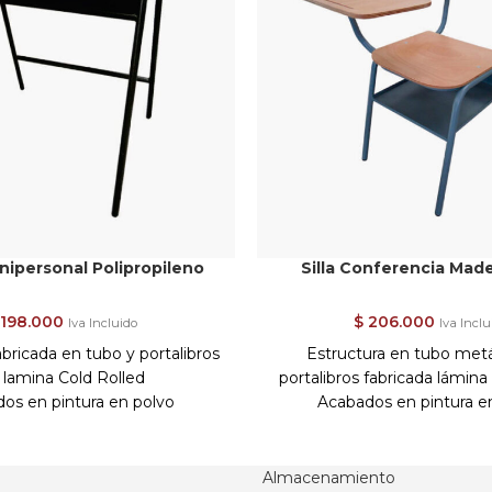
nipersonal Polipropileno
Silla Conferencia Made
198.000
$
206.000
Iva Incluido
Iva Inclu
abricada en tubo y portalibros
Estructura en tubo metá
 lamina Cold Rolled
portalibros fabricada lámina
os en pintura en polvo
Acabados en pintura e
tática de alta resistencia.
electrostática.
e en polipropileno de alto
Asiento, respaldo y mesa para
impacto.
madera con acabado natural
Almacenamiento