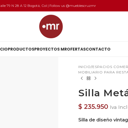
 Calle 79 N 28 A 12 Bogotá, Col | Follow us @mueblescruzmr
ICIO
PRODUCTOS
PROYECTOS MR
OFERTAS
CONTACTO
INICIO
ESPACIOS COMERC
MOBILIARIO PARA REST
Silla Met
$
235.950
Iva Inc
Silla de diseño vintag