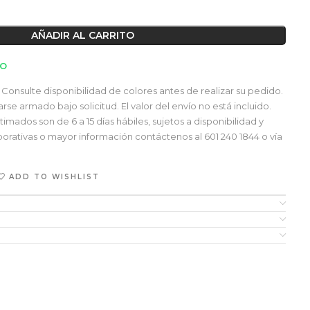
AÑADIR AL CARRITO
TO
Consulte disponibilidad de colores antes de realizar su pedido.
e armado bajo solicitud. El valor del envío no está incluido.
mados son de 6 a 15 días hábiles, sujetos a disponibilidad y
orativas o mayor información contáctenos al 601 240 1844 o vía
ADD TO WISHLIST