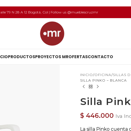
 Calle 79 N 28 A 12 Bogotá, Col | Follow us @mueblescruzmr
ICIO
PRODUCTOS
PROYECTOS MR
OFERTAS
CONTACTO
INICIO
OFICINA
SILLAS 
SILLA PINKO – BLANCA
Silla Pin
$
446.000
Iva In
La silla Pinko cuenta 