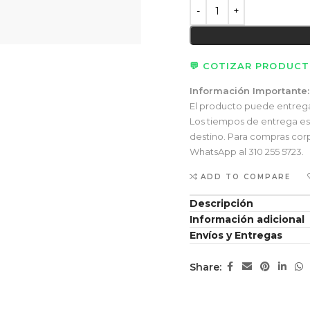
💬 COTIZAR PRODUC
Información Importante:
El producto puede entregars
Los tiempos de entrega esti
destino. Para compras corp
WhatsApp al 310 255 5723.
ADD TO COMPARE
Descripción
Información adicional
Envíos y Entregas
Share: