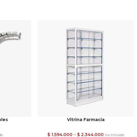
bles
Vitrina Farmacia
$
1.594.000
–
$
2.344.000
do
Iva Incluido