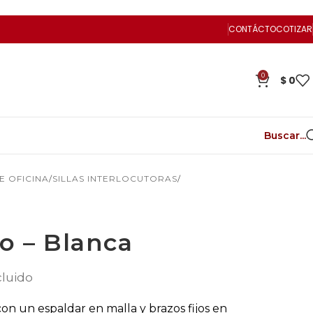
CONTÁCTO
COTIZAR
0
$
0
Buscar...
DE OFICINA
SILLAS INTERLOCUTORAS
ko – Blanca
cluido
con un espaldar en malla y brazos fijos en