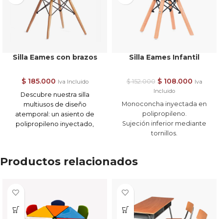
Silla Eames con brazos
Silla Eames Infantil
$
185.000
$
108.000
$
152.000
Iva Incluido
Iva
Incluido
Descubre nuestra silla
Monoconcha inyectada en
multiusos de diseño
polipropileno.
atemporal: un asiento de
Sujeción inferior mediante
polipropileno inyectado,
tornillos.
patas de madera y refuerzo
Estructura de 4 patas en
en metal. Ideal para interiores
madera torneada, reforzada
y exteriores, disponible en
Productos relacionados
con tuberia negra cruzada.
blanco, negro y gris. ¡Estilo y
Tapones antideslizantes.
funcionalidad en cada rincón!
No
apila.
Importante:
Variedad de Tonos
Para efectuar su pedido por
Importante:
favor consulte previamente
Para efectuar su pedido por
los tonos disponibles a través