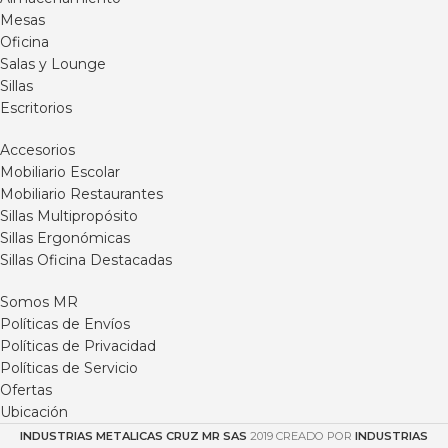
del envío.
hábiles * sujeto a destino y
Mesas
Envíos / Entregas (8) a (20)
disponibilidad de producto.
Oficina
días hábiles *sujeto a destino
Para información adicional o
Salas y Lounge
y disponibilidad de producto.
compras por cantidad por
Sillas
Para información adicional o
favor comunicarse a nuestra
Escritorios
compras por cantidad por
línea de atención en Bogotá
favor comunicarse a nuestra
al 6012401844 o vía
Accesorios
línea de atención en Bogotá
WhatsApp 3102555723.
Mobiliario Escolar
al 6012401844 o vía
Mobiliario Restaurantes
WhatsApp 3102555723 / 321
Sillas Multipropósito
2327975.
Sillas Ergonómicas
Sillas Oficina Destacadas
Somos MR
Políticas de Envíos
Políticas de Privacidad
Políticas de Servicio
Ofertas
Ubicación
INDUSTRIAS METALICAS CRUZ MR SAS
2019 CREADO POR
INDUSTRIAS