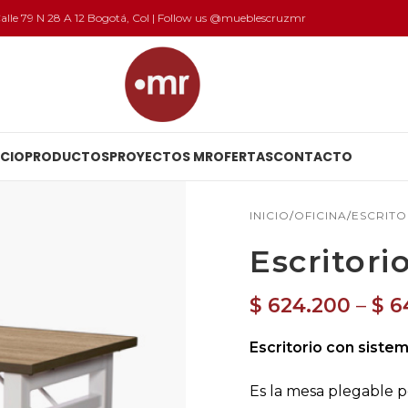
 Calle 79 N 28 A 12 Bogotá, Col | Follow us @mueblescruzmr
ICIO
PRODUCTOS
PROYECTOS MR
OFERTAS
CONTACTO
INICIO
OFICINA
ESCRITO
Escritori
$
624.200
–
$
6
Escritorio con siste
Es la mesa plegable p