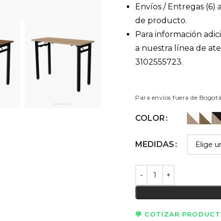
Envíos / Entregas (6) a
de producto.
Para información adic
a nuestra línea de a
3102555723.
Para envíos fuera de Bogot
COLOR
MEDIDAS
💬 COTIZAR PRODUC