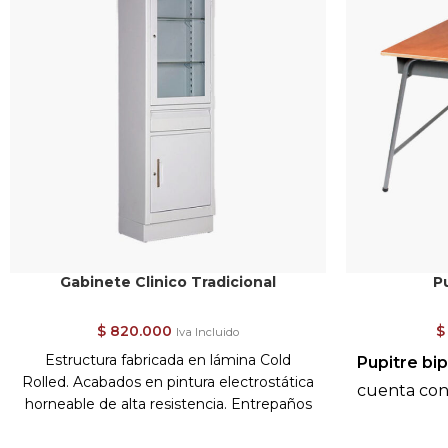
Gabinete Clinico Tradicional
P
$
820.000
$
Iva Incluido
Estructura fabricada en lámina Cold
Pupitre bip
Rolled. Acabados en pintura electrostática
cuenta con 
horneable de alta resistencia. Entrepaños
en vidrio, puertas con marco en vidrio con
Estructura f