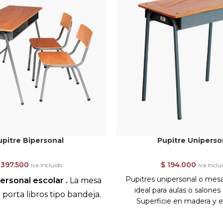
upitre Bipersonal
Pupitre Uniperso
397.500
$
194.000
Iva Incluido
Iva Inclu
Pupitres unipersonal o mes
ersonal escolar .
La mesa
ideal para aulas o salones
porta libros tipo bandeja.
Superficie en madera y e
metálica cold rolled Cal 16.
abricada en tubo redondo Cold