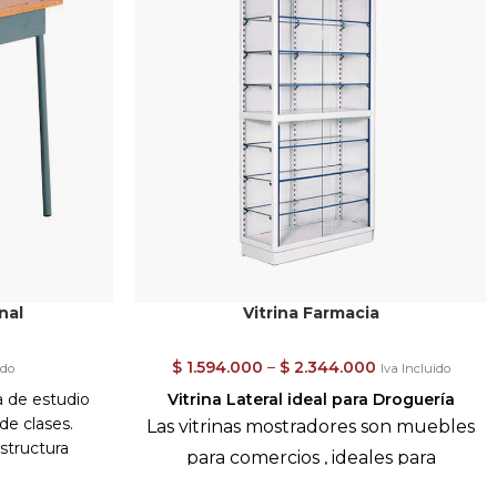
nal
Vitrina Farmacia
$
1.594.000
–
$
2.344.000
ido
Iva Incluido
a de estudio
Vitrina Lateral ideal para
Droguería
 de clases.
Las vitrinas mostradores son muebles
structura
para comercios , ideales para
*descuentos
contener los productos o objetos