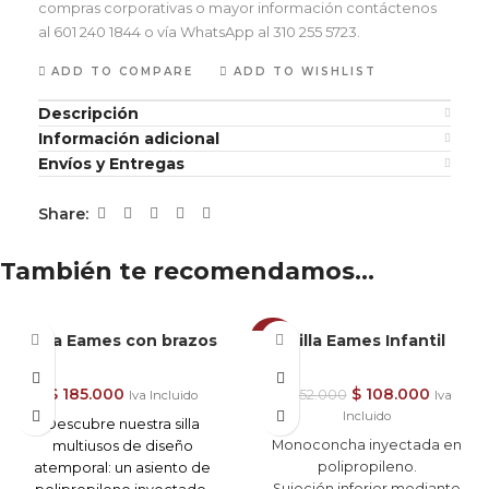
compras corporativas o mayor información contáctenos
al 601 240 1844 o vía WhatsApp al 310 255 5723.
ADD TO COMPARE
ADD TO WISHLIST
Descripción
Información adicional
Envíos y Entregas
Share:
También te recomendamos…
Silla Eames con brazos
Silla Eames Infantil
-29%
$
185.000
$
108.000
$
152.000
Iva Incluido
Iva
Incluido
Descubre nuestra silla
Monoconcha inyectada en
multiusos de diseño
polipropileno.
atemporal: un asiento de
Sujeción inferior mediante