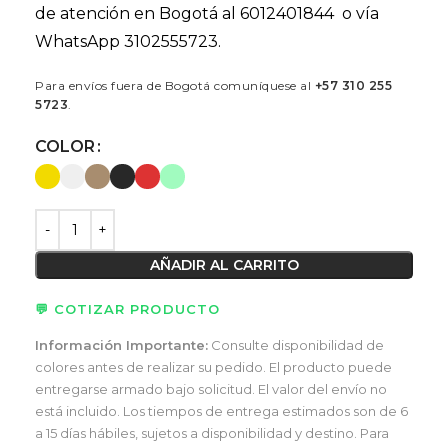
de atención en Bogotá al 6012401844 o vía
WhatsApp 3102555723.
Para envíos fuera de Bogotá comuníquese al
+57 310 255
5723
.
COLOR
AÑADIR AL CARRITO
💬 COTIZAR PRODUCTO
Información Importante:
Consulte disponibilidad de
colores antes de realizar su pedido. El producto puede
entregarse armado bajo solicitud. El valor del envío no
está incluido. Los tiempos de entrega estimados son de 6
a 15 días hábiles, sujetos a disponibilidad y destino. Para