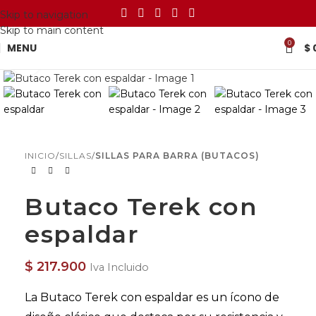
Skip to navigation
Skip to main content
0
MENU
$
Click to enlarge
INICIO
SILLAS
SILLAS PARA BARRA (BUTACOS)
Butaco Terek con
espaldar
$
217.900
Iva Incluido
La Butaco Terek con espaldar es un ícono de