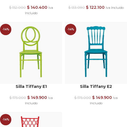
$
140.400
$
122.100
$
152.000
$
133.090
Iva
Iva Incluido
Incluido
-14%
-14%
Silla Tiffany E1
Silla Tiffany E2
$
149.900
$
149.900
$
175.000
$
175.000
Iva
Iva
Incluido
Incluido
-14%