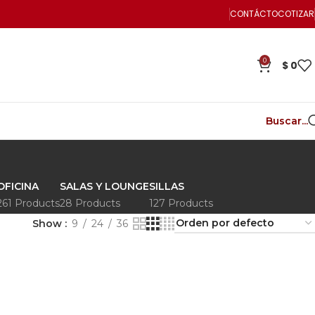
CONTÁCTO
COTIZAR
0
$
0
Buscar...
OFICINA
SALAS Y LOUNGE
SILLAS
261 Products
28 Products
127 Products
Show
9
24
36