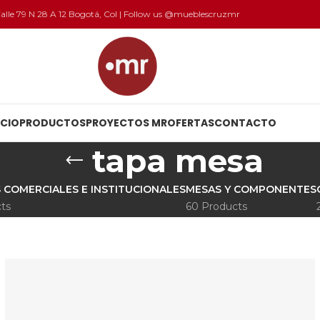
 Calle 79 N 28 A 12 Bogotá, Col | Follow us @mueblescruzmr
ICIO
PRODUCTOS
PROYECTOS MR
OFERTAS
CONTACTO
tapa mesa
 COMERCIALES E INSTITUCIONALES
MESAS Y COMPONENTES
ts
60 Products