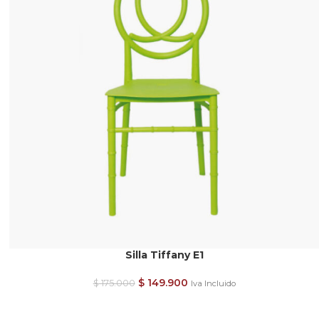
Silla Tiffany E1
$
149.900
$
175.000
Iva Incluido