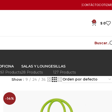
CONTÁCTO
COTIZAR
0
$
0
Buscar...
OFICINA
SALAS Y LOUNGE
SILLAS
261 Products
28 Products
127 Products
Show
9
24
36
-14%