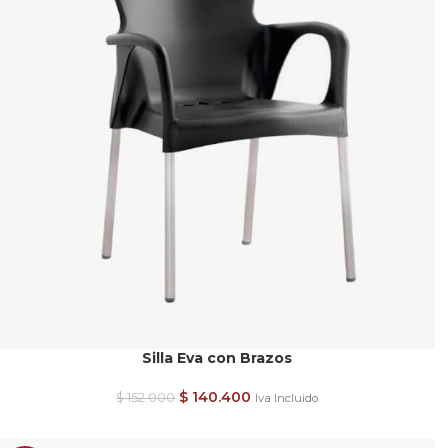
Silla Eva con Brazos
$
140.400
$
152.000
Iva Incluido