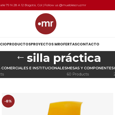
 Calle 79 N 28 A 12 Bogotá, Col | Follow us @mueblescruzmr
ICIO
PRODUCTOS
PROYECTOS MR
OFERTAS
CONTACTO
silla práctica
 COMERCIALES E INSTITUCIONALES
MESAS Y COMPONENTES
ts
60 Products
-8%