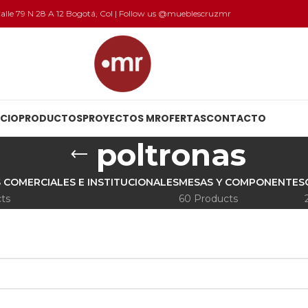
 Calle 79 N 28 A 12 Bogotá, Col | Follow us @mueblescruzmr
ICIO
PRODUCTOS
PROYECTOS MR
OFERTAS
CONTACTO
poltronas
 COMERCIALES E INSTITUCIONALES
MESAS Y COMPONENTES
ts
60 Products