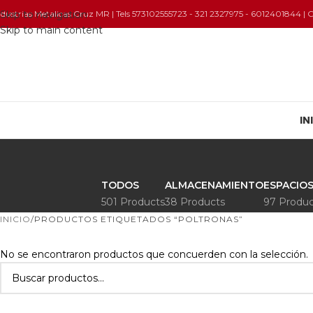
ndustrias Metalicas Cruz MR | Tels 573102555723 - 321 2327975 - 6012401844 |
Skip to navigation
Skip to main content
IN
TODOS
ALMACENAMIENTO
ESPACIOS
501 Products
38 Products
97 Produc
INICIO
PRODUCTOS ETIQUETADOS “POLTRONAS”
No se encontraron productos que concuerden con la selección.