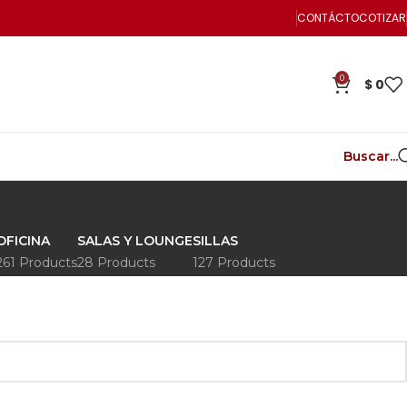
CONTÁCTO
COTIZAR
0
$
0
Buscar...
OFICINA
SALAS Y LOUNGE
SILLAS
261 Products
28 Products
127 Products