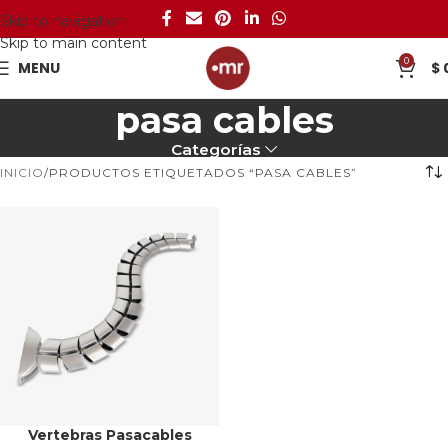
Skip to navigation
Skip to main content
0
MENU
$
pasa cables
Categorías
INICIO
PRODUCTOS ETIQUETADOS “PASA CABLES”
Vertebras Pasacables