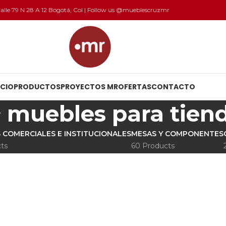
 Calle 79 N 28 A 12 Bogotá, Col | Follow us @mueblescruzmr
ICIO
PRODUCTOS
PROYECTOS MR
OFERTAS
CONTACTO
muebles para tien
 COMERCIALES E INSTITUCIONALES
MESAS Y COMPONENTES
ts
60 Products