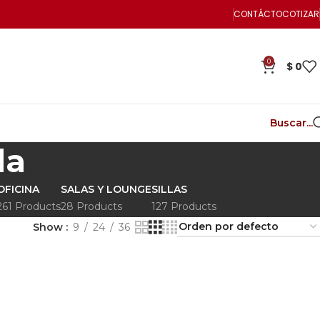
CONTÁCTO
COTIZAR
0
$
0
Buscar...
da
OFICINA
SALAS Y LOUNGE
SILLAS
261 Products
28 Products
127 Products
Show
9
24
36