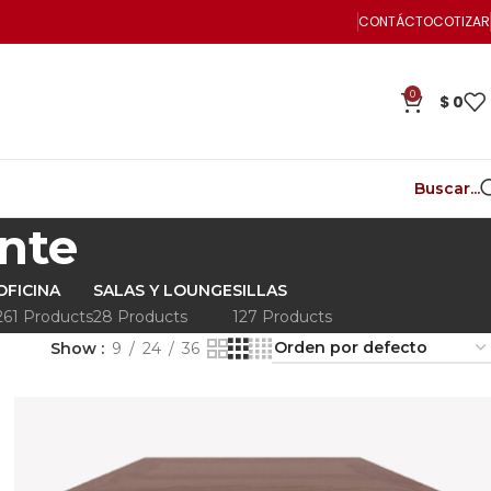
CONTÁCTO
COTIZAR
0
$
0
Buscar...
nte
OFICINA
SALAS Y LOUNGE
SILLAS
261 Products
28 Products
127 Products
Show
9
24
36