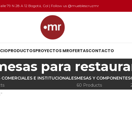
 Calle 79 N 28 A 12 Bogotá, Col | Follow us @mueblescruzmr
ICIO
PRODUCTOS
PROYECTOS MR
OFERTAS
CONTACTO
mesas para restaura
 COMERCIALES E INSTITUCIONALES
MESAS Y COMPONENTES
ts
60 Products
E”