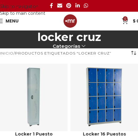
Skip to navigation
Skip to main content
0
MENU
$
locker cruz
Categorías
INICIO
PRODUCTOS ETIQUETADOS “LOCKER CRUZ”
Locker 1 Puesto
Locker 16 Puestos