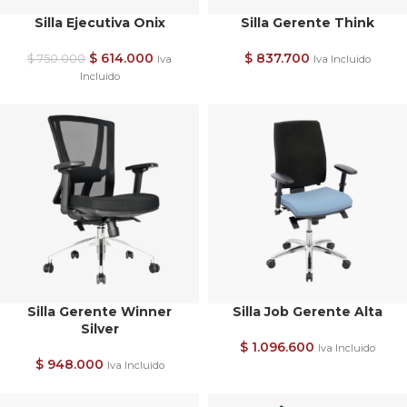
Silla Ejecutiva Onix
Silla Gerente Think
$
614.000
$
837.700
$
750.000
Iva
Iva Incluido
Incluido
Silla Gerente Winner
Silla Job Gerente Alta
Silver
$
1.096.600
Iva Incluido
$
948.000
Iva Incluido