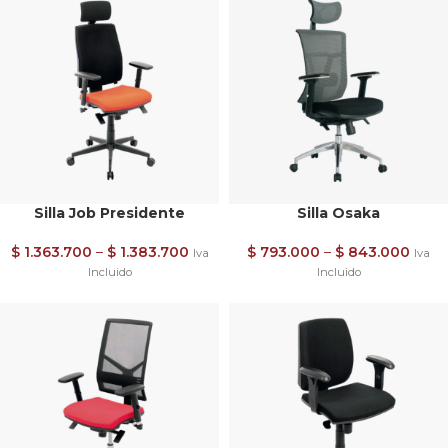
Silla Job Presidente
Silla Osaka
$
1.363.700
–
$
1.383.700
$
793.000
–
$
843.000
Iva
Iva
Incluido
Incluido