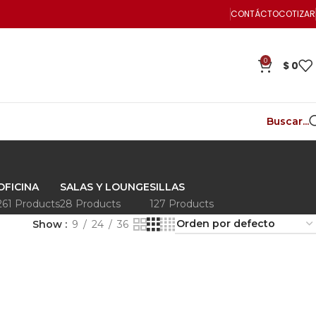
CONTÁCTO
COTIZAR
0
$
0
Buscar...
OFICINA
SALAS Y LOUNGE
SILLAS
261 Products
28 Products
127 Products
Show
9
24
36