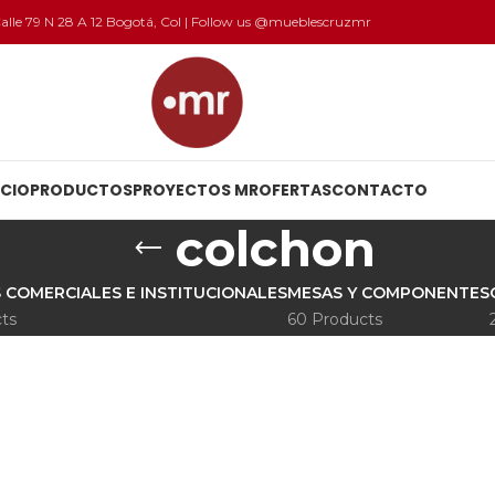
 Calle 79 N 28 A 12 Bogotá, Col | Follow us @mueblescruzmr
ICIO
PRODUCTOS
PROYECTOS MR
OFERTAS
CONTACTO
colchon
 COMERCIALES E INSTITUCIONALES
MESAS Y COMPONENTES
ts
60 Products