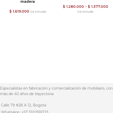
madera
$
1.280.000
–
$
1.377.000
$
1.619.000
Iva Incluido
Iva Incluido
Especialistas en fabricación y comercialización de mobiliario, con
más de 40 años de trayectoria.
Calle 79 #28 A 12, Bogotá
WhatsApp: +57 3102555723