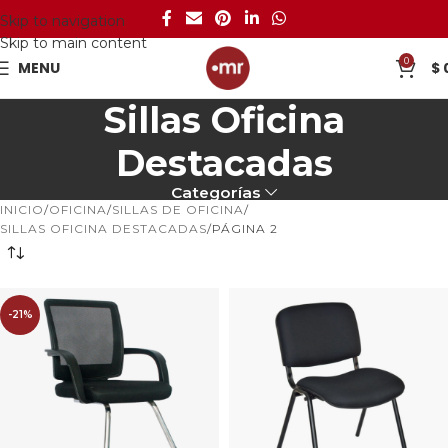
Skip to navigation
Skip to main content
0
MENU
$
Sillas Oficina
Destacadas
Categorías
INICIO
OFICINA
SILLAS DE OFICINA
SILLAS OFICINA DESTACADAS
PÁGINA 2
-21%