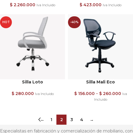
$
2.260.000
$
423.000
Iva Incluido
Iva Incluido
HOT
-40%
Silla Loto
Silla Mali Eco
$
280.000
$
156.000
–
$
260.000
Iva Incluido
Iva
Incluido
←
1
2
3
4
→
Especialistas en fabricación y comercialización de mobiliario, con