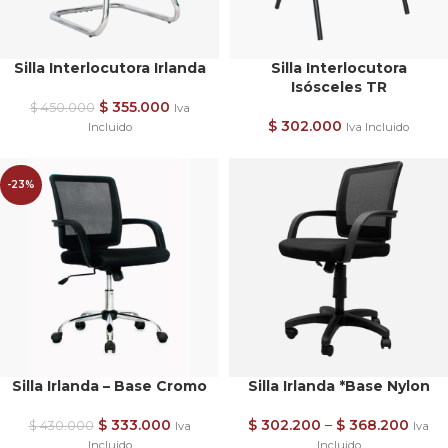
Silla Interlocutora Irlanda
Silla Interlocutora
Isósceles TR
$
355.000
$
450.000
Iva
$
302.000
Incluido
Iva Incluido
-23%
Silla Irlanda – Base Cromo
Silla Irlanda *Base Nylon
$
333.000
$
302.200
–
$
368.200
$
430.000
Iva
Iva
Incluido
Incluido